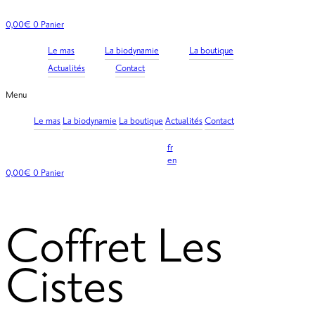
Aller
au
0,00
€
0
Panier
contenu
Le mas
La biodynamie
La boutique
Actualités
Contact
Menu
Le mas
La biodynamie
La boutique
Actualités
Contact
fr
en
0,00
€
0
Panier
Coffret Les
Cistes