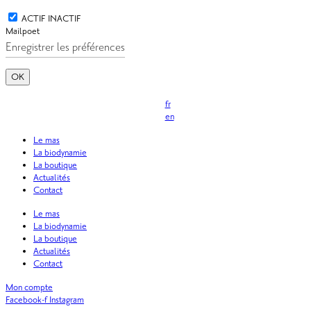
ACTIF
INACTIF
Mailpoet
OK
fr
en
Le mas
La biodynamie
La boutique
Actualités
Contact
Le mas
La biodynamie
La boutique
Actualités
Contact
Mon compte
Facebook-f
Instagram