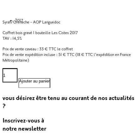
2017
Syrah/Grenache – AOP Languedoc
Coffret bois gravé 1 bouteille Les Cistes 2017
TAV : 14,5%
Prix de vente caveau : 33 € TTC le coffret
Prix de vente expédition incluse : 51 € TTC (18 € TTC l’expédition en France
Métropolitaine)
quantité
de
Coffret
Ajouter au panier
Les
Cistes
vous désirez être tenu au courant de nos actualités
?
Inscrivez-vous à
notre newsletter