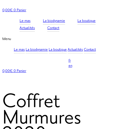
Aller
au
0,00
€
0
Panier
contenu
Le mas
La biodynamie
La boutique
Actualités
Contact
Menu
Le mas
La biodynamie
La boutique
Actualités
Contact
fr
en
0,00
€
0
Panier
Coffret
Murmures