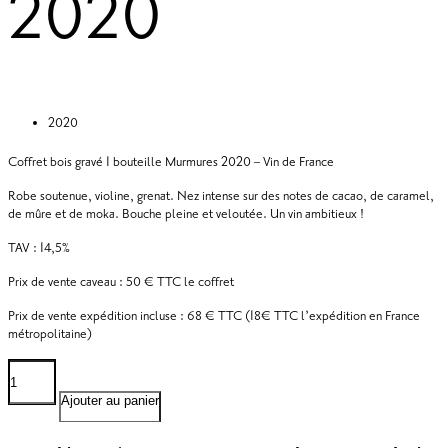
2020
2020
Coffret bois gravé 1 bouteille Murmures 2020 – Vin de France
Robe soutenue, violine, grenat. Nez intense sur des notes de cacao, de caramel,
de mûre et de moka. Bouche pleine et veloutée. Un vin ambitieux !
TAV : 14,5%
Prix de vente caveau : 50 € TTC le coffret
Prix de vente expédition incluse : 68 € TTC (18€ TTC l’expédition en France
métropolitaine)
quantité
de
Coffret
Ajouter au panier
Murmures
2020