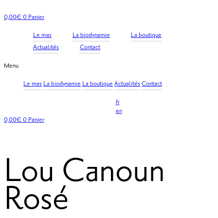
Aller
au
0,00
€
0
Panier
contenu
Le mas
La biodynamie
La boutique
Actualités
Contact
Menu
Le mas
La biodynamie
La boutique
Actualités
Contact
fr
en
0,00
€
0
Panier
Lou Canoun
Rosé