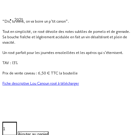
2025
“Dis, tu viens, on va boire un p’tit canon”.
Tout en simplicité, ce rosé dévoile des notes subtiles de pomelo et de grenade.
Sa bouche fraîche et légèrement acidulée en fait un vin désaltérant et plein de
vivacité.
Un rosé parfait pour les journées ensoleillées et les apéros qui s’éternisent.
TAV : 13%
Prix de vente caveau : 6,50 € TTC la bouteille
Fiche descriptive Lou Canoun rosé à télécharger
quantité
de
Lou
Ajouter au panier